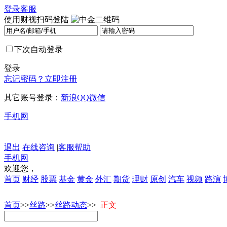
登录
客服
使用财视扫码登陆
下次自动登录
登录
忘记密码？
立即注册
其它账号登录：
新浪
QQ
微信
手机网
退出
在线咨询
|
客服帮助
手机网
欢迎您，
首页
财经
股票
基金
黄金
外汇
期货
理财
原创
汽车
视频
路演
首页
>>
丝路
>>
丝路动态
>>
正文