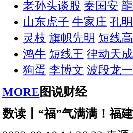
老孙头谈股
秦国安
龍
山东虎子
牛家庄
孔明
灵枝
旗帜先明
短线高
鸿牛
短线王
律动天成
狗蛋
李博文
波段龙一
MORE
图说财经
数读丨“福”气满满！福