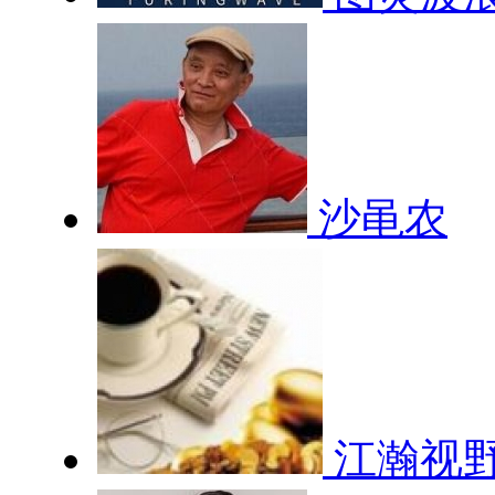
沙黾农
江瀚视