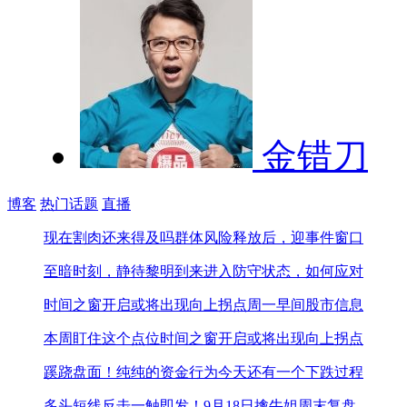
金错刀
博客
热门话题
直播
现在割肉还来得及吗
群体风险释放后，迎事件窗口
至暗时刻，静待黎明到来
进入防守状态，如何应对
时间之窗开启或将出现向上拐点
周一早间股市信息
本周盯住这个点位
时间之窗开启或将出现向上拐点
蹊跷盘面！纯纯的资金行为
今天还有一个下跌过程
多头短线反击一触即发！
9月18日擒牛姐周末复盘