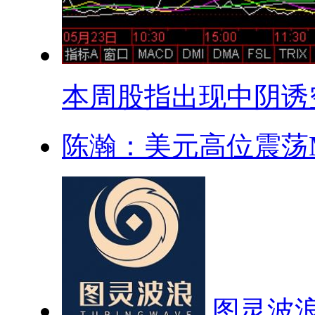
本周股指出现中阴诱空.
陈瀚：美元高位震荡M
图灵波