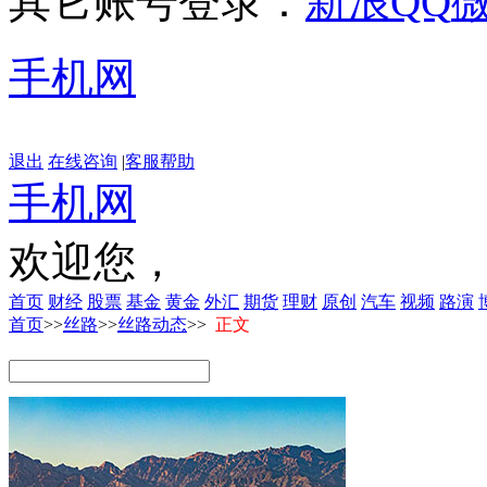
其它账号登录：
新浪
QQ
手机网
退出
在线咨询
|
客服帮助
手机网
欢迎您，
首页
财经
股票
基金
黄金
外汇
期货
理财
原创
汽车
视频
路演
首页
>>
丝路
>>
丝路动态
>>
正文