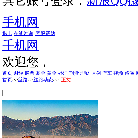
其它账号登录：
新浪
QQ
手机网
退出
在线咨询
|
客服帮助
手机网
欢迎您，
首页
财经
股票
基金
黄金
外汇
期货
理财
原创
汽车
视频
路演
首页
>>
丝路
>>
丝路动态
>>
正文