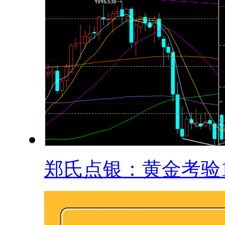
郑氏点银：黄金考验19