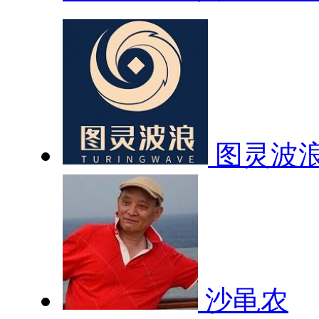
图灵波
沙黾农