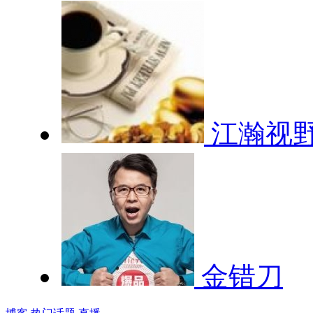
江瀚视
金错刀