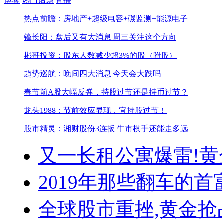
博客
热门话题
直播
热点前瞻：房地产+超级电容+碳监测+能源电子
锋长阳：盘后又有大消息 周三关注这个方向
彬哥投资：股东人数减少超3%的股（附股）
趋势巡航：晚间四大消息 今天会大跌吗
春节前A股大幅反弹，持股过节还是持币过节？
龙头1988：节前效应显现，宜持股过节！
股市精灵：湘财股份3连扳 牛市棋手还能走多远
又一长租公寓爆雷!
黄
2019年那些翻车的首
全球股市重挫,黄金抢