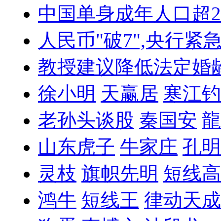
中国单身成年人口超
人民币"破7",央行紧
教授建议降低法定婚
徐小明
天赢居
寒江钓
老孙头谈股
秦国安
龍
山东虎子
牛家庄
孔明
灵枝
旗帜先明
短线高
鸿牛
短线王
律动天成