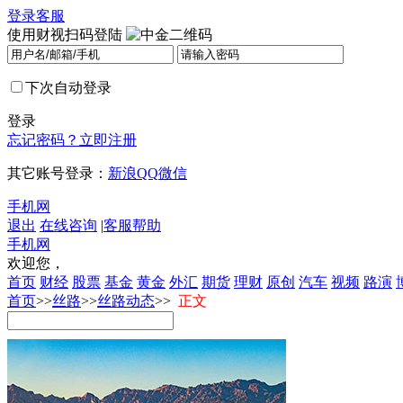
登录
客服
使用财视扫码登陆
下次自动登录
登录
忘记密码？
立即注册
其它账号登录：
新浪
QQ
微信
手机网
退出
在线咨询
|
客服帮助
手机网
欢迎您，
首页
财经
股票
基金
黄金
外汇
期货
理财
原创
汽车
视频
路演
首页
>>
丝路
>>
丝路动态
>>
正文