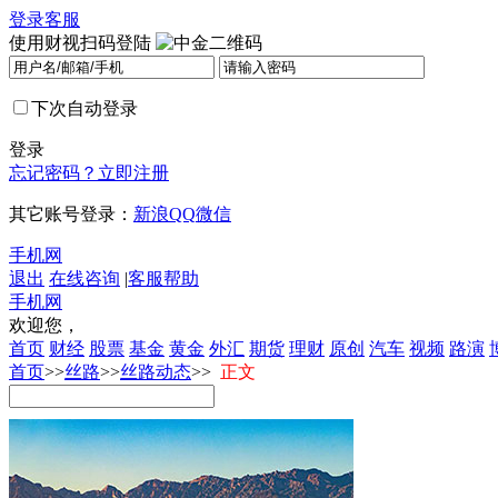
登录
客服
使用财视扫码登陆
下次自动登录
登录
忘记密码？
立即注册
其它账号登录：
新浪
QQ
微信
手机网
退出
在线咨询
|
客服帮助
手机网
欢迎您，
首页
财经
股票
基金
黄金
外汇
期货
理财
原创
汽车
视频
路演
首页
>>
丝路
>>
丝路动态
>>
正文