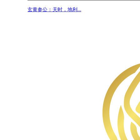
玄黄参公：天时，地利...