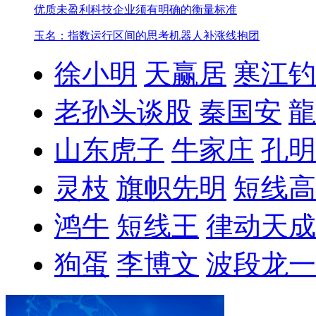
优质未盈利科技企业须有明确的衡量标准
玉名：指数运行区间的思考
机器人补涨线抱团
徐小明
天赢居
寒江钓
老孙头谈股
秦国安
龍
山东虎子
牛家庄
孔明
灵枝
旗帜先明
短线高
鸿牛
短线王
律动天成
狗蛋
李博文
波段龙一