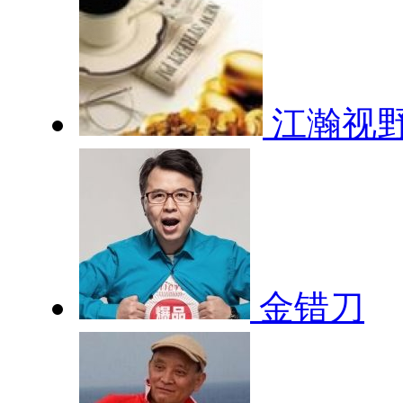
江瀚视
金错刀