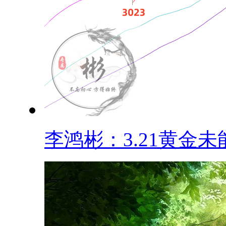
李鸿彬：3.21黄金未能.