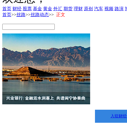
首页
财经
股票
基金
黄金
外汇
期货
理财
原创
汽车
视频
路演
首页
>>
丝路
>>
丝路动态
>>
正文
入驻财经