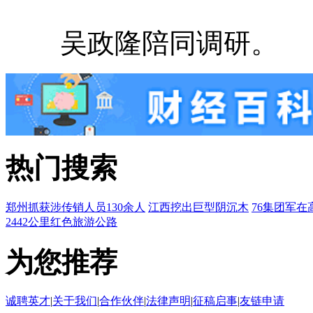
吴政隆陪同调研。
热门搜索
郑州抓获涉传销人员130余人
江西挖出巨型阴沉木
76集团军在
2442公里红色旅游公路
为您推荐
诚聘英才
|
关于我们
|
合作伙伴
|
法律声明
|
征稿启事
|
友链申请